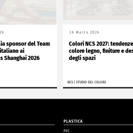
26
26 Marzo 2026
lia sponsor del Team
Colori NCS 2027: tendenz
italiano ai
colore legno, finiture e de
ls Shanghai 2026
degli spazi
NCS
|
STUDIO DEL COLORE
O
PLASTICA
PVC