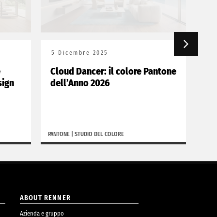
5 Dicembre 2025
25
e
Cloud Dancer: il colore Pantone
Ren
sign
dell’Anno 2026
Na
PANTONE
|
STUDIO DEL COLORE
RENN
ABOUT RENNER
Azienda e gruppo