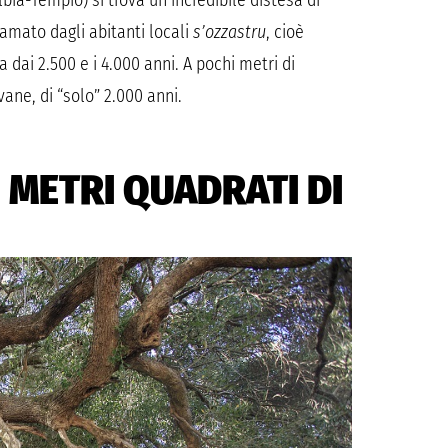
bia-Tempio) si trova un’incredibile distesa di
chiamato dagli abitanti locali
s’ozzastru
, cioè
 dai 2.500 e i 4.000 anni. A pochi metri di
ane, di “solo” 2.000 anni.
0 METRI QUADRATI DI