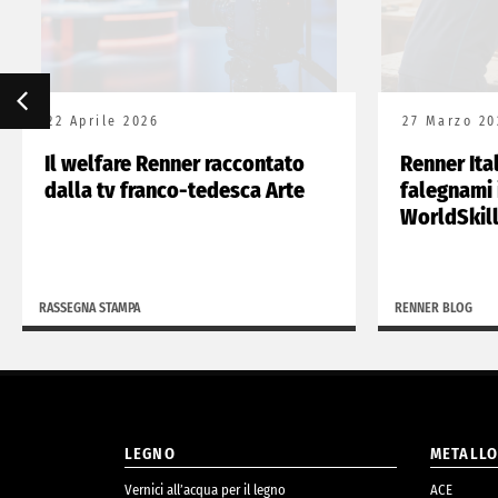
22 Aprile 2026
27 Marzo 20
Il welfare Renner raccontato
Renner Ita
dalla tv franco-tedesca Arte
falegnami 
WorldSkil
RASSEGNA STAMPA
RENNER BLOG
LEGNO
METALL
Vernici all’acqua per il legno
ACE