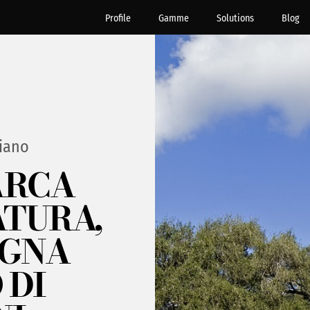
Profile
Gamme
Solutions
Blog
iano
ARCA
ATURA,
EGNA
 DI