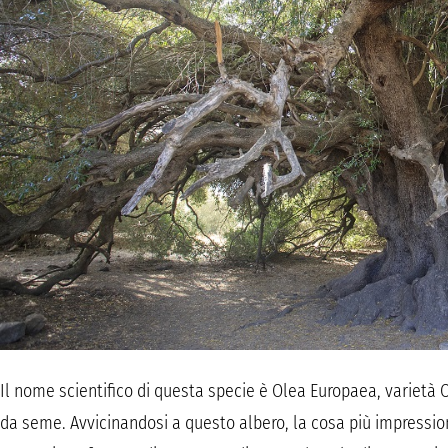
Il nome scientifico di questa specie è Olea Europaea, varietà O
da seme. Avvicinandosi a questo albero, la cosa più impressio