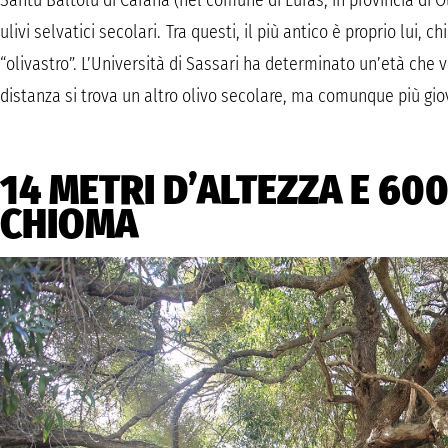
Santu Baltolu di Carana (nel comune di Luras, in provincia di Ol
ulivi selvatici secolari. Tra questi, il più antico è proprio lui, 
“olivastro”. L’Università di Sassari ha determinato un’età che va
distanza si trova un altro olivo secolare, ma comunque più giov
14 METRI D’ALTEZZA E 60
CHIOMA