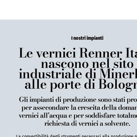
I nostri impianti
Le vernici Renner It
nascono nel sito
industriale di Miner
alle porte di Bolog
Gli impianti di produzione sono stati pro
per assecondare la crescita della doma
vernici all’acqua e per soddisfare totalm
richiesta di vernici a solvente.
La convertibilità degli strumenti necessari alla produzione 