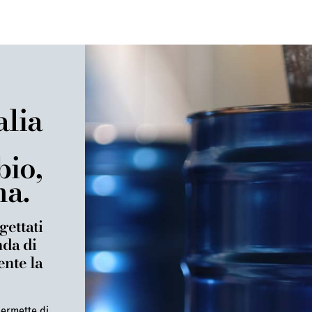
alia
bio,
na.
gettati
nda di
ente la
permette di