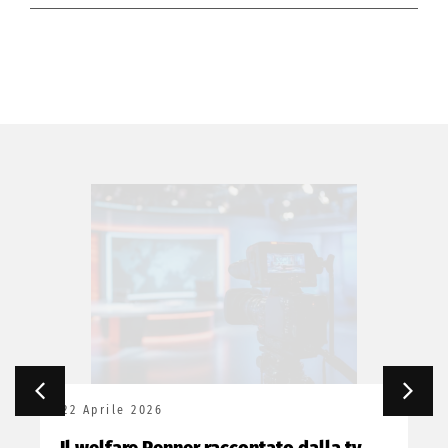
22 Aprile 2026
Il welfare Renner raccontato dalla tv