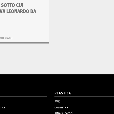
 SOTTO CUI
VA LEONARDO DA
IMO PIANO
O
PLASTICA
PVC
nica
Cosmetica
Altre superfici