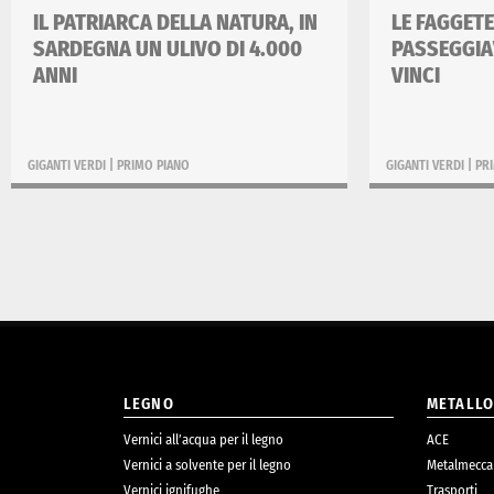
IL PATRIARCA DELLA NATURA, IN
LE FAGGETE
SARDEGNA UN ULIVO DI 4.000
PASSEGGIA
ANNI
VINCI
GIGANTI VERDI
|
PRIMO PIANO
GIGANTI VERDI
|
PR
LEGNO
METALL
Vernici all’acqua per il legno
ACE
Vernici a solvente per il legno
Metalmecca
Vernici ignifughe
Trasporti