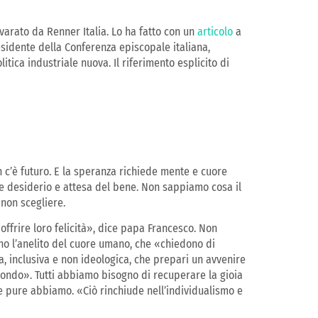
varato da Renner Italia. Lo ha fatto con un
articolo
a
residente della Conferenza episcopale italiana,
itica industriale nuova. Il riferimento esplicito di
 c’è futuro. E la speranza richiede mente e cuore
me desiderio e attesa del bene. Non sappiamo cosa il
 non scegliere.
ffrire loro felicità», dice papa Francesco. Non
ono l’anelito del cuore umano, che «chiedono di
a, inclusiva e non ideologica, che prepari un avvenire
mondo». Tutti abbiamo bisogno di recuperare la gioia
he pure abbiamo. «Ciò rinchiude nell’individualismo e