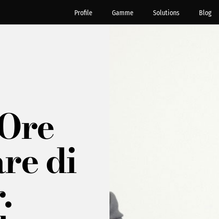
Profile
Gamme
Solutions
Blog
Ore
are di
.