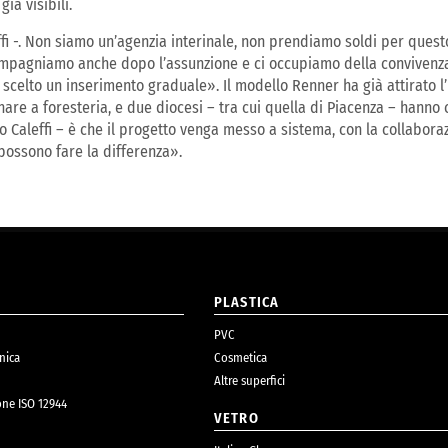
ià visibili.
 -. Non siamo un’agenzia interinale, non prendiamo soldi per questo. 
compagniamo anche dopo l’assunzione e ci occupiamo della convivenza.
celto un inserimento graduale». Il modello Renner ha già attirato l’
re a foresteria, e due diocesi – tra cui quella di Piacenza – hanno c
uso Caleffi – è che il progetto venga messo a sistema, con la collabor
possono fare la differenza».
O
PLASTICA
PVC
nica
Cosmetica
Altre superfici
one ISO 12944
VETRO