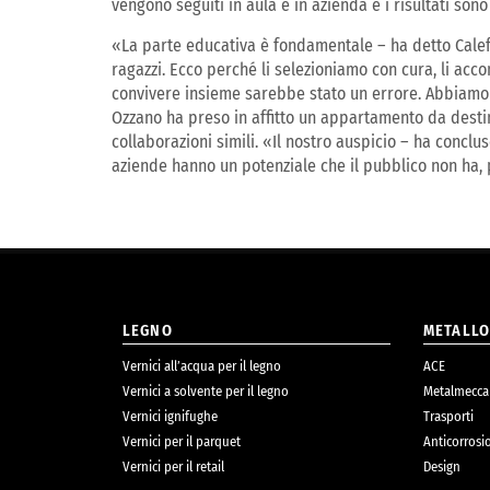
vengono seguiti in aula e in azienda e i risultati sono g
«La parte educativa è fondamentale – ha detto Caleffi
ragazzi. Ecco perché li selezioniamo con cura, li ac
convivere insieme sarebbe stato un errore. Abbiamo s
Ozzano ha preso in affitto un appartamento da destina
collaborazioni simili. «Il nostro auspicio – ha concl
aziende hanno un potenziale che il pubblico non ha, 
LEGNO
METALL
Vernici all’acqua per il legno
ACE
Vernici a solvente per il legno
Metalmecca
Vernici ignifughe
Trasporti
Vernici per il parquet
Anticorrosi
Vernici per il retail
Design