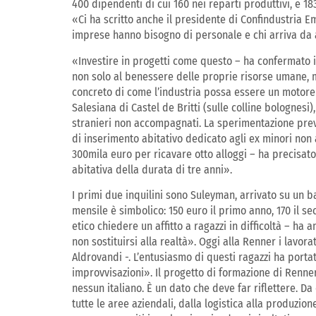
400 dipendenti di cui 160 nei reparti produttivi, e 18
«Ci ha scritto anche il presidente di Confindustria 
imprese hanno bisogno di personale e chi arriva da alt
«Investire in progetti come questo – ha confermato il
non solo al benessere delle proprie risorse umane, 
concreto di come l’industria possa essere un motore 
Salesiana di Castel de Britti (sulle colline bolognesi
stranieri non accompagnati. La sperimentazione pre
di inserimento abitativo dedicato agli ex minori non
300mila euro per ricavare otto alloggi – ha precisato
abitativa della durata di tre anni».
I primi due inquilini sono Suleyman, arrivato su un 
mensile è simbolico: 150 euro il primo anno, 170 il se
etico chiedere un affitto a ragazzi in difficoltà – ha
non sostituirsi alla realtà». Oggi alla Renner i lavora
Aldrovandi -. L’entusiasmo di questi ragazzi ha porta
improvvisazioni». Il progetto di formazione di Renner
nessun italiano. È un dato che deve far riflettere. D
tutte le aree aziendali, dalla logistica alla produzione