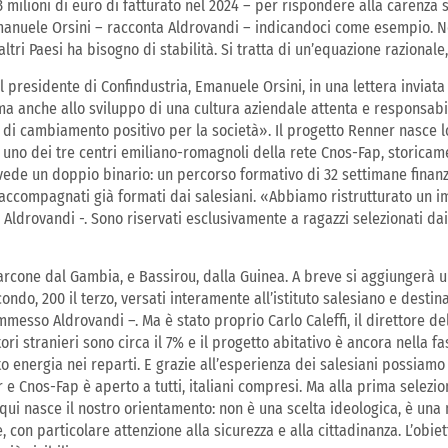
3 milioni di euro di fatturato nel 2024 – per rispondere alla carenza s
Emanuele Orsini – racconta Aldrovandi – indicandoci come esempio. N
ri Paesi ha bisogno di stabilità. Si tratta di un’equazione razionale,
 presidente di Confindustria, Emanuele Orsini, in una lettera inviata 
ma anche allo sviluppo di una cultura aziendale attenta e responsabi
di cambiamento positivo per la società». Il progetto Renner nasce l
), uno dei tre centri emiliano-romagnoli della rete Cnos-Fap, storicam
vede un doppio binario: un percorso formativo di 32 settimane fina
 accompagnati già formati dai salesiani. «Abbiamo ristrutturato un i
 Aldrovandi -. Sono riservati esclusivamente a ragazzi selezionati dai
barcone dal Gambia, e Bassirou, dalla Guinea. A breve si aggiungerà u
condo, 200 il terzo, versati interamente all’istituto salesiano e desti
 ammesso Aldrovandi –. Ma è stato proprio Carlo Caleffi, il direttore d
tori stranieri sono circa il 7% e il progetto abitativo è ancora nella f
to energia nei reparti. E grazie all’esperienza dei salesiani possiamo
 e Cnos-Fap è aperto a tutti, italiani compresi. Ma alla prima selezio
a qui nasce il nostro orientamento: non è una scelta ideologica, è una
, con particolare attenzione alla sicurezza e alla cittadinanza. L’obiett