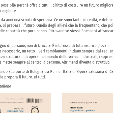
sibile perché offra a tutti il diritto di costruire un futuro migliore,
 migliore.
 da anni una scuola di speranza. Ce ne sono tante, in realtà, e dobbi
Si prepara il futuro. Quello degli allievi che la frequentano, che poi 
le capacità che pure hanno. Ritrovano sé stessi. Spesso si affrancan
gno di persone, non di braccia. È interesse di tutti inserire giovani
se necessario, un tetto. I veri cambiamenti iniziano sempre dal reali
nza strutturale di operai nel mondo delle vernici industriali, rappr
ess mette sempre al centro la persona. Altrimenti diventa distruttivo.
ndo alle porte di Bologna tra Renner Italia e l’Opera salesiana di Cas
e prepara il futuro. Di tutti.
taliana