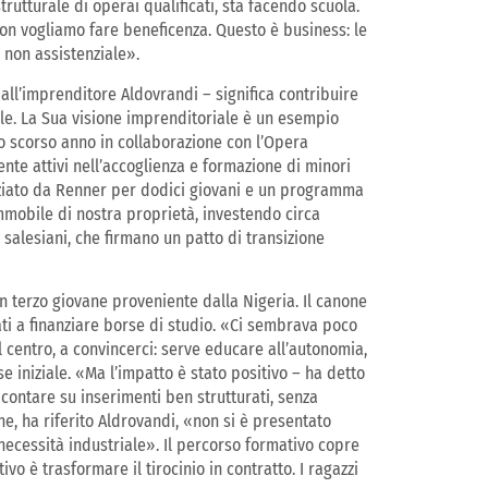
trutturale di operai qualificati, sta facendo scuola.
on vogliamo fare beneficenza. Questo è business: le
 non assistenziale».
all’imprenditore Aldovrandi – significa contribuire
le. La Sua visione imprenditoriale è un esempio
o scorso anno in collaborazione con l’Opera
ente attivi nell’accoglienza e formazione di minori
nziato da Renner per dodici giovani e un programma
mmobile di nostra proprietà, investendo circa
 salesiani, che firmano un patto di transizione
n terzo giovane proveniente dalla Nigeria. Il canone
nati a finanziare borse di studio. «Ci sembrava poco
el centro, a convincerci: serve educare all’autonomia,
ase iniziale. «Ma l’impatto è stato positivo – ha detto
 contare su inserimenti ben strutturati, senza
ne, ha riferito Aldrovandi, «non si è presentato
 necessità industriale». Il percorso formativo copre
ivo è trasformare il tirocinio in contratto. I ragazzi