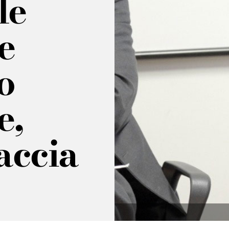
le
e
o
e,
accia