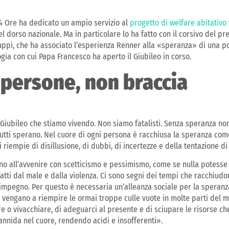
24 Ore ha dedicato un ampio servizio al
progetto di welfare abitativo
el dorso nazionale. Ma in particolare lo ha fatto con il corsivo del p
Zuppi, che ha associato l’esperienza Renner alla «speranza» di una pol
ogia con cui Papa Francesco ha aperto il Giubileo in corso.
persone, non braccia​
Giubileo che stiamo vivendo. Non siamo fatalisti. Senza speranza non
. Tutti sperano. Nel cuore di ogni persona è racchiusa la speranza co
 riempie di disillusione, di dubbi, di incertezze e della tentazione di
 all’avvenire con scetticismo e pessimismo, come se nulla potesse o
fatti dal male e dalla violenza. Ci sono segni dei tempi che racchiud
 impegno. Per questo è necessaria un’alleanza sociale per la speranz
 vengano a riempire le ormai troppe culle vuote in molte parti del 
e o vivacchiare, di adeguarci al presente e di sciupare le risorse c
annida nel cuore, rendendo acidi e insofferenti».