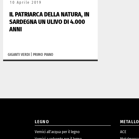
10 Aprile 2019
IL PATRIARCA DELLA NATURA, IN
SARDEGNA UN ULIVO DI 4.000
ANNI
GIGANTI VERDI
|
PRIMO PIANO
LEGNO
METALL
Vernici all’acqua per il legno
ACE
Vernici a solvente per il legno
Metalmecca