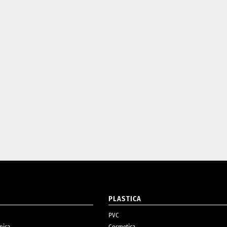
O
PLASTICA
PVC
nica
Cosmetica