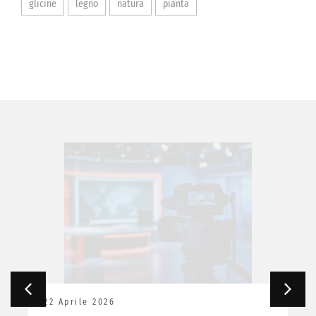
glicine
legno
natura
pianta
22 Aprile 2026