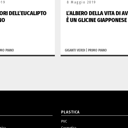
019
8 Maggio 2019
LORI DELL’EUCALIPTO
L’ALBERO DELLA VITA DI A
NO
È UN GLICINE GIAPPONESE
IMO PIANO
GIGANTI VERDI
|
PRIMO PIANO
O
PLASTICA
PVC
nica
Cosmetica