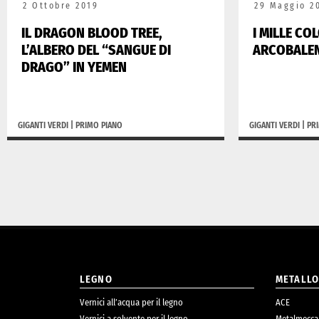
2 Ottobre 2019
29 Maggio 2
IL DRAGON BLOOD TREE,
I MILLE CO
L’ALBERO DEL “SANGUE DI
ARCOBALE
DRAGO” IN YEMEN
GIGANTI VERDI
|
PRIMO PIANO
GIGANTI VERDI
|
PR
LEGNO
METALL
Vernici all’acqua per il legno
ACE
Vernici a solvente per il legno
Metalmecca