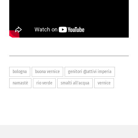
bologna
buona vernice
genitori @attivi imperia
namastè
rio verde
smalti all'acqua
vernice