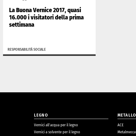
La Buona Vernice 2017, quasi
16.000 i visitatori della prima
settimana
RESPONSABILITÀ SOCIALE
LEGNO
METALL
Vernici all’acqua per il legno
ACE
Vernici a solvente per il legno
Metalmecca