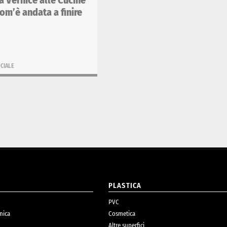
 Vernice alle Cucine
La Buona Vernice 2017, qu
om’è andata a finire
16.000 i visitatori della p
settimana
CIALE
RESPONSABILITÀ SOCIALE
O
PLASTICA
PVC
nica
Cosmetica
Altre superfici