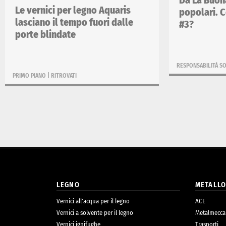
Da La Buona
Le vernici per legno Aquaris
popolari. C
lasciano il tempo fuori dalle
#3?
porte blindate
RESPONSABILITÀ SO
PRIMO PIANO
|
RITROVATI
LEGNO
METALL
Vernici all’acqua per il legno
ACE
Vernici a solvente per il legno
Metalmecca
Vernici ignifughe
Trasporti