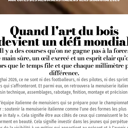
Quand l'art du bois
devient un défi mondia
Il y a des courses qu'on ne gagne pas à la force
 main sûre, un œil exercé et un esprit clair qu
lors que le temps file et que chaque millimètre p
différence.
hai 2026, ce ne sont ni des footballeurs, ni des pilotes, ni des sprin
rs qui s’affronteront. Et parmi eux, on retrouvera la menuiserie italie
ssin technique, assemblages, rabotage, finition, montage et précision
 l’équipe italienne de menuisiers qui se prépare pour le championn
r : soutenir la menuiserie italienne comme l’une des formes les plus 
in Italy ». Cela signifie être aux côtés de ceux qui connaissent le boi
forment en beauté. Cela signifie investir dans les jeunes qui perpétue
r de la visibilité à un métier qui appartient au présent et à l’avenir