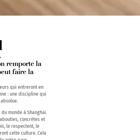
l
.
'on remporte la
eut faire la
teurs qui entreront en
nne : une discipline qui
 absolue.
at du monde à Shanghai.
abouties, concrètes et
s, le respectent, le
ront cette culture. Cela
 de notre pays.