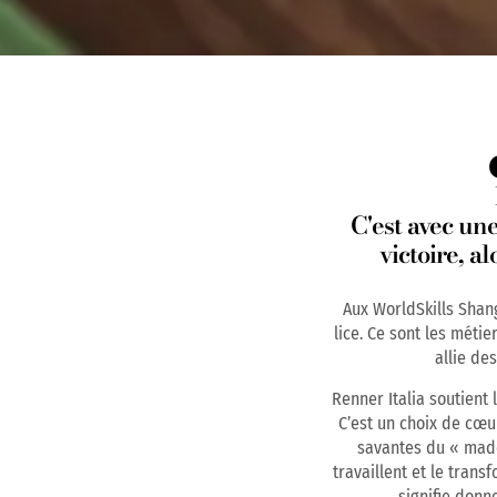
C'est avec une
victoire, a
Aux WorldSkills Shang
lice. Ce sont les métie
allie de
Renner Italia soutient
C’est un choix de cœu
savantes du « made 
travaillent et le trans
signifie donne