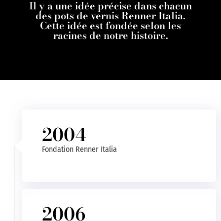
2009
Il y a une idée précise dans chacun
des pots de vernis Renner Italia.
ième
Dès la création, Renner Italia a institué le 14ième
Cette idée est fondée selon les
mois (non prévu dans la CNL).
racines de notre histoire.
2004
Fondation Renner Italia
2006