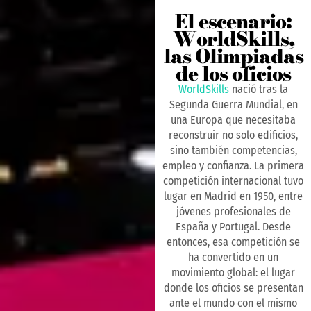
El escenario:
WorldSkills,
las Olimpiadas
de los oficios
WorldSkills
nació tras la
Segunda Guerra Mundial, en
una Europa que necesitaba
reconstruir no solo edificios,
sino también competencias,
empleo y confianza. La primera
competición internacional tuvo
lugar en Madrid en 1950, entre
jóvenes profesionales de
España y Portugal. Desde
entonces, esa competición se
ha convertido en un
movimiento global: el lugar
donde los oficios se presentan
ante el mundo con el mismo