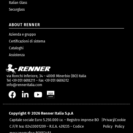
Italian Glass
Securglass
ABOUT RENNER
Azienda e gruppo
Certificazioni di sistema
Cataloghi
Assistenza
via Ronchi Inferiore, 34 – 40061 Minerbio (BO) Italia
Tel +39 051 6618211 – Fax +39 051 6606312
info@renneritalia.com
Copyright © 2026 Renner Italia S.p.A
Capitale sociale Euro 5.250.000 i.v. – Registro imprese BO
|
Privacy
|
Cookie
C.F/P. Iva: 02433001209 – R.E.A. 439235 – Codice
Policy
Policy
meccanografico BO052481