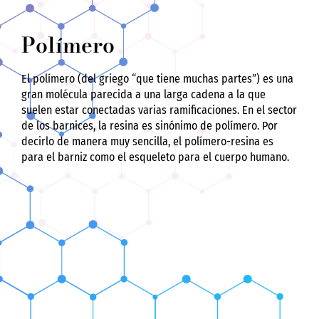
Polímero
El polímero (del griego “que tiene muchas partes”) es una
gran molécula parecida a una larga cadena a la que
suelen estar conectadas varias ramificaciones. En el sector
de los barnices, la resina es sinónimo de polímero. Por
decirlo de manera muy sencilla, el polímero-resina es
para el barniz como el esqueleto para el cuerpo humano.