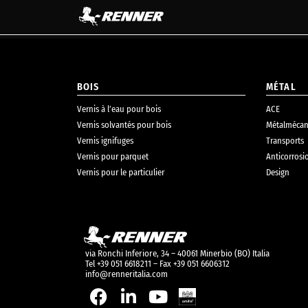
principal
BOIS
MÉTAL
Vernis à l’eau pour bois
ACE
Vernis solvantés pour bois
Métalmécan
Vernis ignifuges
Transports
Vernis pour parquet
Anticorrosi
Vernis pour le particulier
Design
via Ronchi Inferiore, 34 – 40061 Minerbio (BO) Italia
Tel +39 051 6618211 – Fax +39 051 6606312
info@renneritalia.com