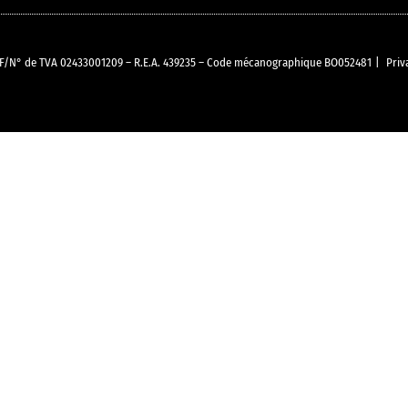
O C.F/N° de TVA 02433001209 – R.E.A. 439235 – Code mécanographique BO052481
|
Priv