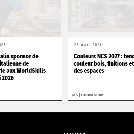
6
26 mars 2026
lia sponsor de
Couleurs NCS 2027 : tend
talienne de
couleur bois, finitions et 
 aux WorldSkills
des espaces
2026
NCS
|
COLOUR STUDY