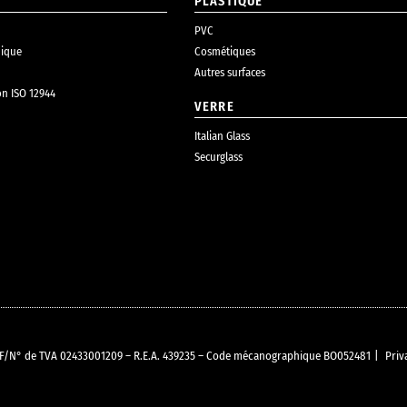
PLASTIQUE
PVC
ique
Cosmétiques
Autres surfaces
on ISO 12944
VERRE
Italian Glass
Securglass
O C.F/N° de TVA 02433001209 – R.E.A. 439235 – Code mécanographique BO052481
|
Priv