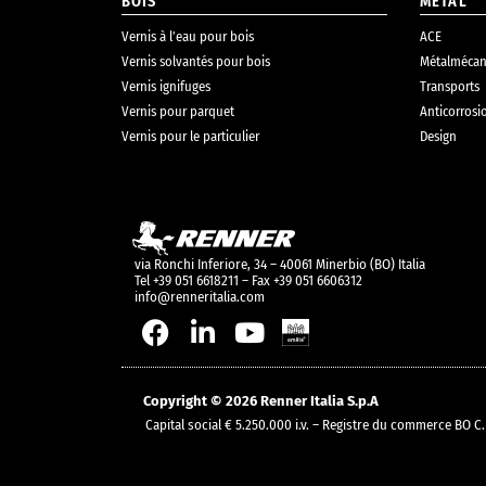
BOIS
MÉTAL
Vernis à l’eau pour bois
ACE
Vernis solvantés pour bois
Métalmécan
Vernis ignifuges
Transports
Vernis pour parquet
Anticorrosi
Vernis pour le particulier
Design
via Ronchi Inferiore, 34 – 40061 Minerbio (BO) Italia
Tel +39 051 6618211 – Fax +39 051 6606312
info@renneritalia.com
Copyright © 2026 Renner Italia S.p.A
Capital social € 5.250.000 i.v. – Registre du commerce B