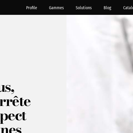
Profile
Gammes
Solutions
Blog
Catal
us,
rrête
spect
nnes