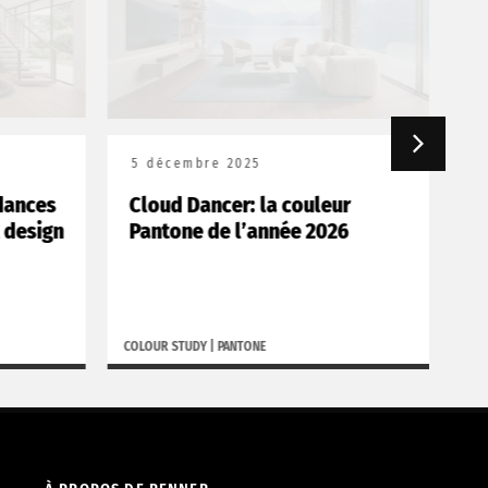
5 décembre 2025
18
ances
Cloud Dancer: la couleur
Bo
design
Pantone de l’année 2026
po
COLOUR STUDY
|
PANTONE
BORGH