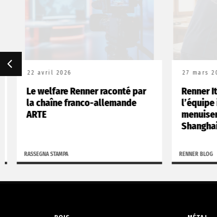
22 avril 2026
27 mars 202
Le welfare Renner raconté par
Renner Ita
la chaîne franco-allemande
l’équipe i
ARTE
menuiserie
Shanghai 
RASSEGNA STAMPA
RENNER BLOG