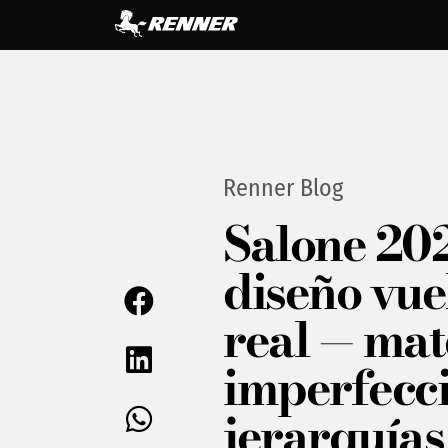
Renner Blog
Salone 202
diseño vuel
real — mat
imperfecci
jerarquías