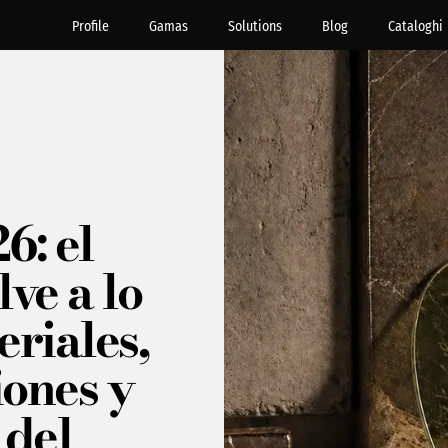
Profile
Gamas
Solutions
Blog
Cataloghi
6: el
ve a lo
eriales,
ones y
 del