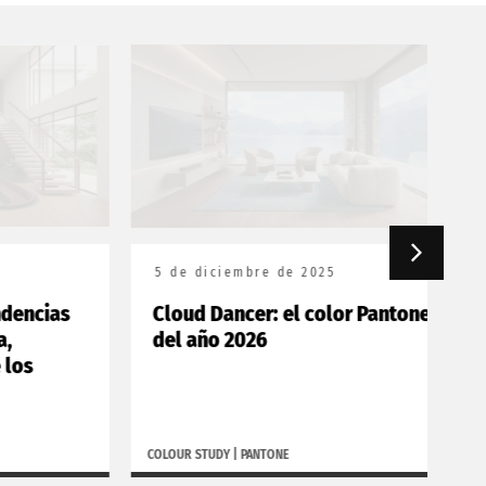
5 de diciembre de 2025
18
cias
Cloud Dancer: el color Pantone
Bo
del año 2026
20
COLOUR STUDY
|
PANTONE
BORGH