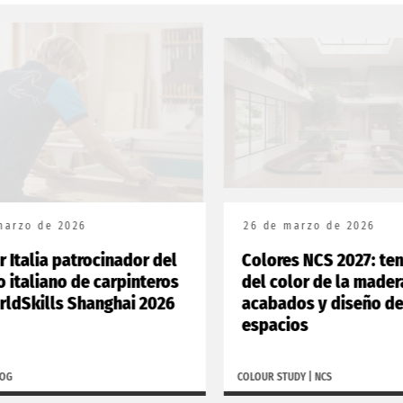
 de 2026
26 de marzo de 2026
lia patrocinador del
Colores NCS 2027: tenden
liano de carpinteros
del color de la madera,
ills Shanghai 2026
acabados y diseño de los
espacios
COLOUR STUDY
|
NCS