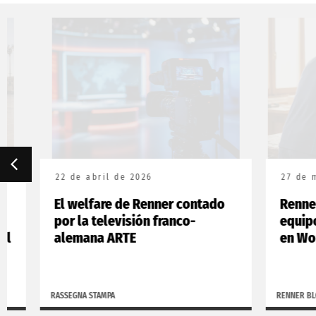
22 de abril de 2026
27 de marzo
El welfare de Renner contado
Renner Ita
por la televisión franco-
equipo ita
alemana ARTE
en WorldSk
RASSEGNA STAMPA
RENNER BLOG