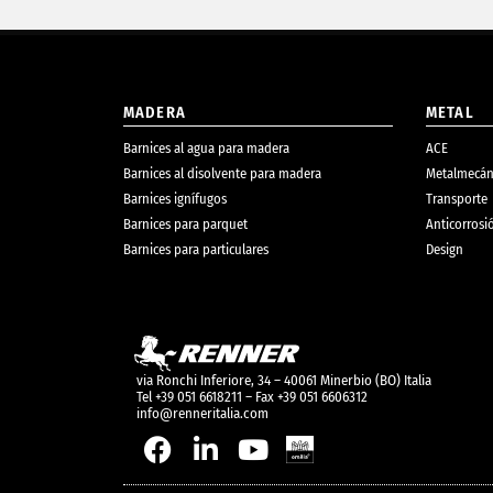
MADERA
METAL
Barnices al agua para madera
ACE
Barnices al disolvente para madera
Metalmecán
Barnices ignífugos
Transporte
Barnices para parquet
Anticorrosi
Barnices para particulares
Design
via Ronchi Inferiore, 34 – 40061 Minerbio (BO) Italia
Tel +39 051 6618211 – Fax +39 051 6606312
info@renneritalia.com