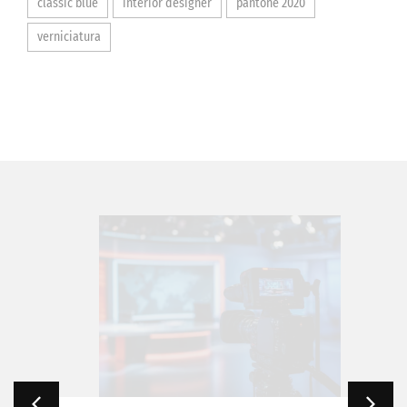
classic blue
interior designer
pantone 2020
verniciatura