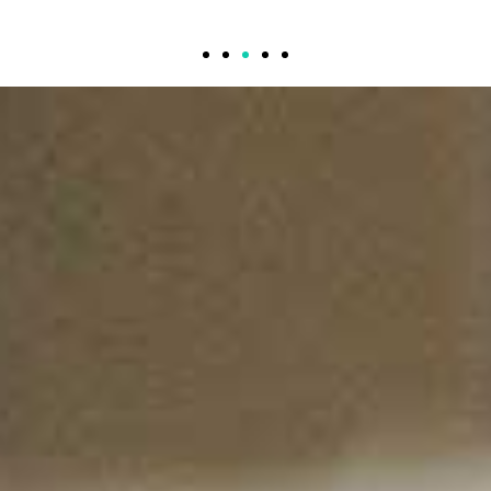
3
Produci grandi
strutture in legno
nell’ambito della
carpenteria
industriale?