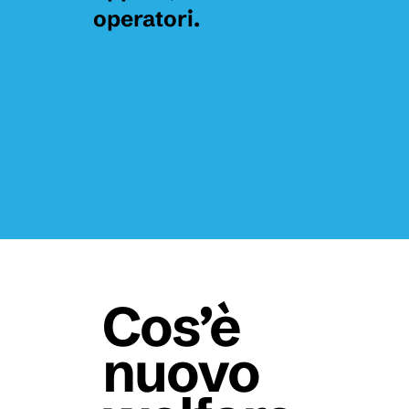
operatori.
Cos’è
nuovo