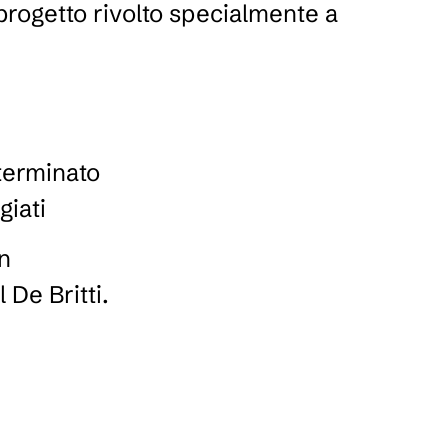
 progetto rivolto specialmente a
terminato
giati
on
 De Britti.