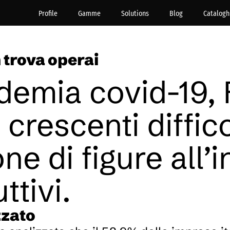
Profile
Gamme
Solutions
Blog
Catalogh
n trova operai
emia covid-19, R
 crescenti diffic
ne di figure all’
ttivi.
zzato