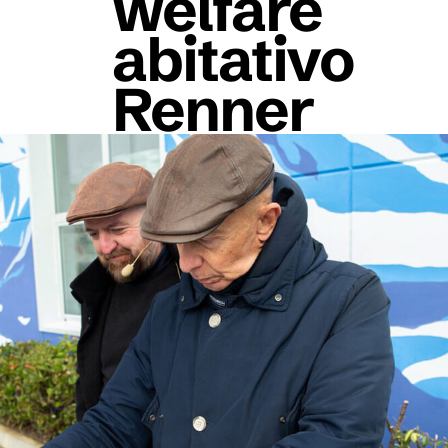
welfare
abitativo
Renner