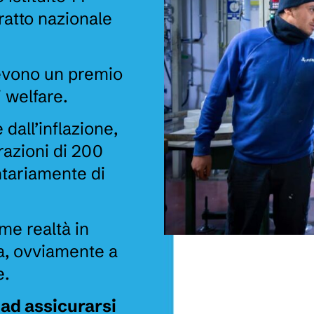
ratto nazionale
cevono un premio
 welfare.
 dall’inflazione,
razioni di 200
ntariamente di
ime realtà in
ta, ovviamente a
e.
 ad assicurarsi