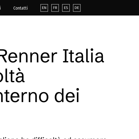
i
Contatti
enner Italia
oltà
interno dei