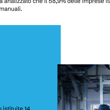
 analizzato che il 58,9% delle imprese it
 manuali.
istituite 14