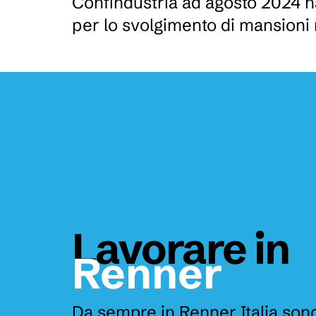
Confindustria ad agosto 2024 ha
per lo svolgimento di mansioni
Lavorare in
Renner
Da sempre in Renner Italia sono 