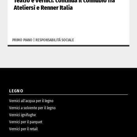
Teatro e vernici: continua il connubio fra
Ateliersì e Renner Italia
PRIMO PIANO
|
RESPONSABILITÀ SOCIALE
LEGNO
Vernici all’acqua per il legno
Vernici a solvente per il legno
Vernici ignifughe
Vernici per il parquet
Vernici per il retail