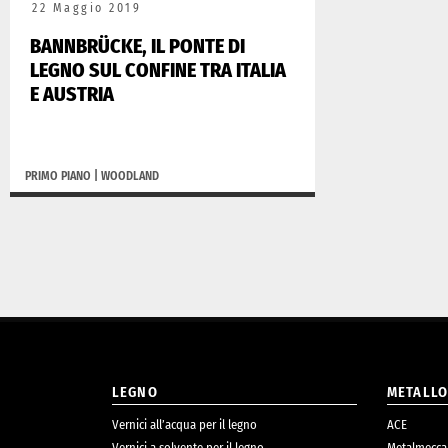
22 Maggio 2019
BANNBRÜCKE, IL PONTE DI
LEGNO SUL CONFINE TRA ITALIA
E AUSTRIA
PRIMO PIANO
|
WOODLAND
LEGNO
METALL
Vernici all’acqua per il legno
ACE
Vernici a solvente per il legno
Metalmecca