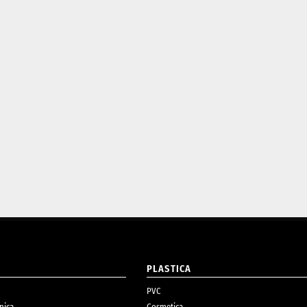
O
PLASTICA
PVC
nica
Cosmetica