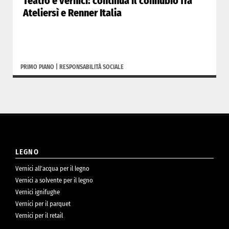
Teatro e vernici: continua il connubio fra
Ateliersì e Renner Italia
PRIMO PIANO
|
RESPONSABILITÀ SOCIALE
LEGNO
Vernici all’acqua per il legno
Vernici a solvente per il legno
Vernici ignifughe
Vernici per il parquet
Vernici per il retail