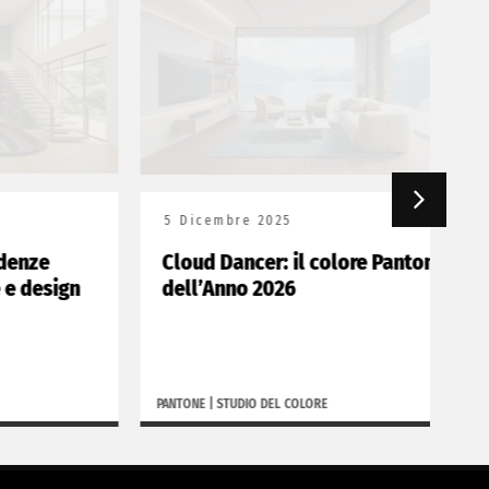
5 Dicembre 2025
25
e
Cloud Dancer: il colore Pantone
Ren
sign
dell’Anno 2026
Na
PANTONE
|
STUDIO DEL COLORE
RENN