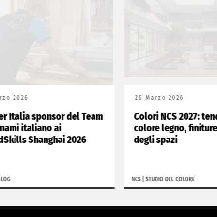
26
26 Marzo 2026
lia sponsor del Team
Colori NCS 2027: tendenz
italiano ai
colore legno, finiture e de
ls Shanghai 2026
degli spazi
NCS
|
STUDIO DEL COLORE