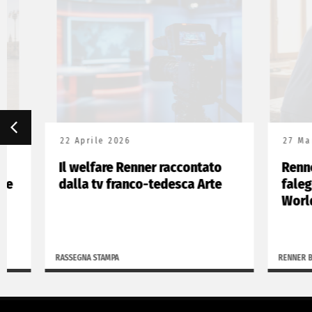
22 Aprile 2026
27 Marzo 20
Il welfare Renner raccontato
Renner Ita
dalla tv franco-tedesca Arte
falegnami 
WorldSkil
RASSEGNA STAMPA
RENNER BLOG