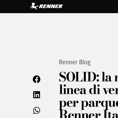
Renner Blog
SOLID: la
linea di ve
per parque
Renner Ita