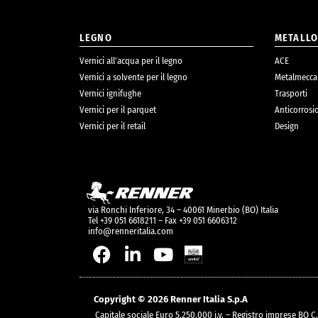
LEGNO
METALL
Vernici all’acqua per il legno
ACE
Vernici a solvente per il legno
Metalmecca
Vernici ignifughe
Trasporti
Vernici per il parquet
Anticorrosi
Vernici per il retail
Design
via Ronchi Inferiore, 34 – 40061 Minerbio (BO) Italia
Tel +39 051 6618211 – Fax +39 051 6606312
info@renneritalia.com
Copyright © 2026 Renner Italia S.p.A
Capitale sociale Euro 5.250.000 i.v. – Registro imprese BO 