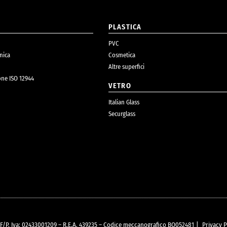
O
PLASTICA
PVC
nica
Cosmetica
Altre superfici
one ISO 12944
VETRO
Italian Glass
Securglass
C.F/P. Iva: 02433001209 – R.E.A. 439235 – Codice meccanografico BO052481
|
Privacy P