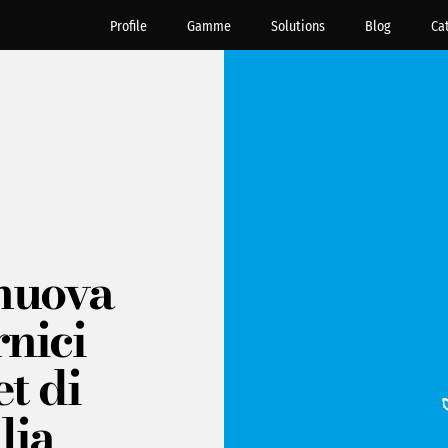
Profile
Gamme
Solutions
Blog
Ca
 nuova
rnici
t di
lia