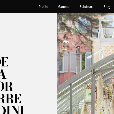
Profile
Gamme
Solutions
Blog
DE
A
OR
RRE
DINI