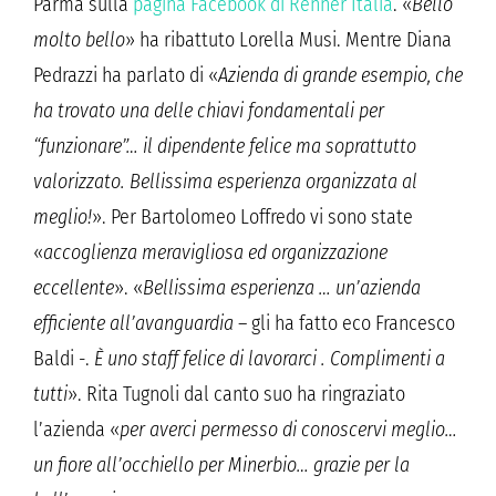
Parma sulla
pagina Facebook di Renner Italia
. «
Bello
molto bello
» ha ribattuto Lorella Musi. Mentre Diana
Pedrazzi ha parlato di «
Azienda di grande esempio, che
ha trovato una delle chiavi fondamentali per
“funzionare”… il dipendente felice ma soprattutto
valorizzato. Bellissima esperienza organizzata al
meglio!
». Per Bartolomeo Loffredo vi sono state
«
accoglienza meravigliosa ed organizzazione
eccellente
». «
Bellissima esperienza … un’azienda
efficiente all’avanguardia
– gli ha fatto eco Francesco
Baldi -.
È uno staff felice di lavorarci . Complimenti a
tutti
». Rita Tugnoli dal canto suo ha ringraziato
l’azienda «
per averci permesso di conoscervi meglio…
un fiore all’occhiello per Minerbio… grazie per la