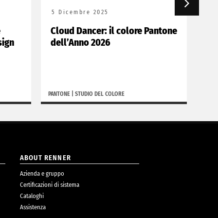
5 Dicembre 2025
25
e
Cloud Dancer: il colore Pantone
Ren
sign
dell’Anno 2026
Na
PANTONE
|
STUDIO DEL COLORE
RENN
ABOUT RENNER
Azienda e gruppo
Certificazioni di sistema
Cataloghi
Assistenza