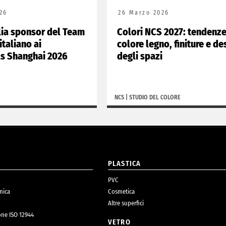
26
26 Marzo 2026
lia sponsor del Team
Colori NCS 2027: tendenz
italiano ai
colore legno, finiture e de
ls Shanghai 2026
degli spazi
NCS
|
STUDIO DEL COLORE
O
PLASTICA
PVC
nica
Cosmetica
Altre superfici
one ISO 12944
VETRO