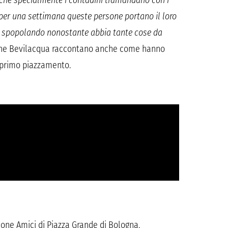
 che specialmente i contadini tramandano con i
e per una settimana queste persone portano il loro
 sta spopolando nonostante abbia tante cose da
imone Bevilacqua raccontano anche come hanno
il primo piazzamento.
zione Amici di Piazza Grande di Bologna,