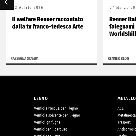
22 Aprile 2026
27 Marzo 20
Il welfare Renner raccontato
Renner Ita
dalla tv franco-tedesca Arte
falegnami 
WorldSkil
RASSEGNA STAMPA
RENNER BLOG
LEGNO
METALL
Vernici all’acqua per il legno
ACE
Vernici a solvente per il legno
Metalmecca
Vernici ignifughe
Trasporti
Vernici per il parquet
Anticorrosi