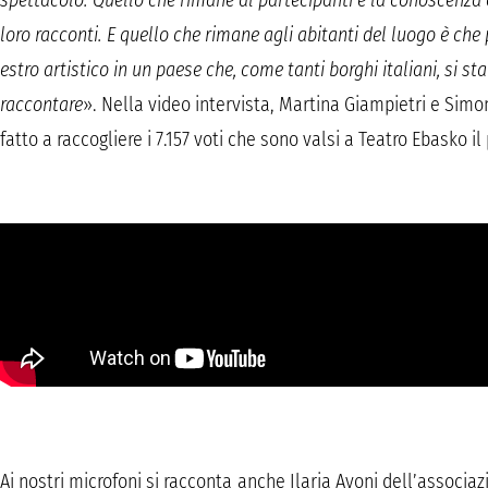
spettacolo. Quello che rimane al partecipanti è la conoscenza
loro racconti. E quello che rimane agli abitanti del luogo è ch
estro artistico in un paese che, come tanti borghi italiani, si
raccontare
». Nella video intervista, Martina Giampietri e S
fatto a raccogliere i 7.157 voti che sono valsi a Teatro Ebasko 
Ai nostri microfoni si racconta anche Ilaria Avoni dell’associa