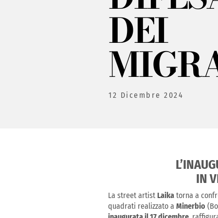
DEI
MIGR
12 Dicembre 2024
L’INAUG
IN 
La street artist
Laika
torna a confr
quadrati realizzato a
Minerbio
(Bo
inaugurata il 17 dicembre
, raffigu