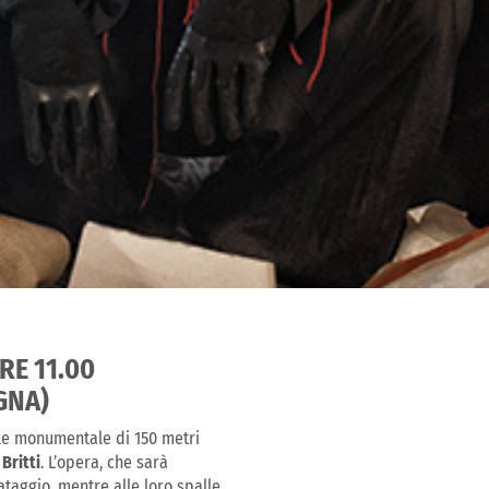
RE 11.00
GNA)
le monumentale di 150 metri
Britti
. L’opera, che sarà
taggio, mentre alle loro spalle