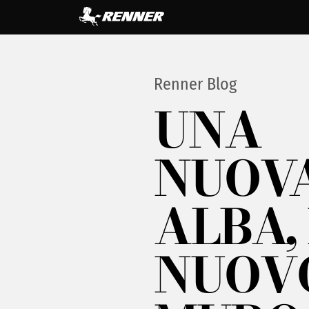
Renner Blog
UNA
NUOV
ALBA, 
NUOV