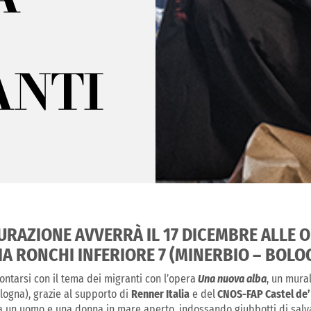
ANTI
URAZIONE AVVERRÀ IL 17 DICEMBRE ALLE O
VIA RONCHI INFERIORE 7 (MINERBIO –
BOLO
ontarsi con il tema dei migranti con l’opera
Una nuova alba
, un mura
logna), grazie al supporto di
Renner Italia
e del
CNOS-FAP Castel de’ 
ra un uomo e una donna in mare aperto, indossando giubbotti di salva