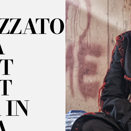
ZZATO
A
T
T
 IN
A