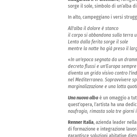
sorge il sole, simbolo di un’alba d
In alto, campeggiano i versi stru
All’alba il dolore è stanco
il corpo si abbandona sulla terra 
Lento dalla ferita sorge il sole
mentre la notte ha già preso il la
«
In un’epoca segnata da un drammat
decreto flussi e un’Europa sempre 
diventa un grido visivo contro l’in
nel Mediterraneo. Sopravvivere spes
marginalizzazione e una lotta quot
Una nuova alba
è un omaggio a tutt
quest’opera, l’artista ha una dedic
naufragio, rimasta sola tre giorni 
Renner
Italia
, azienda leader nella
di formazione e integrazione lavora
garantisce soluzioni abitative dig