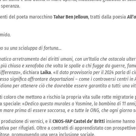
i speranza.
ggenti del poeta marocchino
Tahar Ben Jelloun
, tratti dalla poesia
All’
umida.
rgo su una scialuppa di fortuna…
ico arretramento dei diritti umani, con un’Italia che ostacola ulter
più chiusa e xenofoba che volta le spalle a chi fugge da guerre, fam
differenza
», dichiara
Laika
. «
Il dato provvisorio per il 2024 parla di c
so significa affrontare deportazioni – come i controversi centri in A
idiana per ottenere ciò che dovrebbe essere garantito a tutti: una vi
i coloro che mettono a rischio la propria vita sulle rotte migratorie 
a speciale: «
Dedico questo murales a Yasmine
,
la bambina di 11 anni
in mare prima di essere soccorsa, e a tutte le ONG, che ogni giorno s
 produzione di vernici, e il
CNOS-FAP Castel de’ Britti
insieme hanno 
tiva per rifugiati. Oltre a contratti di apprendistato con prospettive d
nitose, promuovendo una vera inclusione sociale.