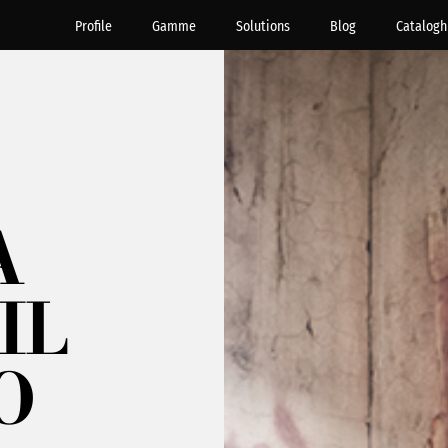
Profile
Gamme
Solutions
Blog
Catalogh
A
IL
O