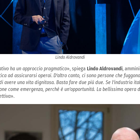
Lindo Aldrovandi
tativo ha un approccio pragmatico
», spiega
Lindo Aldrovandi
, ammini
tica ad assicurarsi operai
.
D’altro canto, ci sono persone che fuggon
 di avere una vita dignitosa. Basta fare due più due. Se l’industria it
ione come emergenza, perché è un’opportunità. La bellissima opera d
ttiva
».