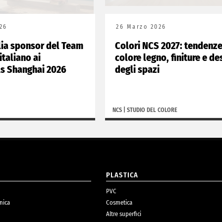
26
26 Marzo 2026
lia sponsor del Team
Colori NCS 2027: tendenz
italiano ai
colore legno, finiture e de
ls Shanghai 2026
degli spazi
NCS
|
STUDIO DEL COLORE
O
PLASTICA
PVC
nica
Cosmetica
Altre superfici