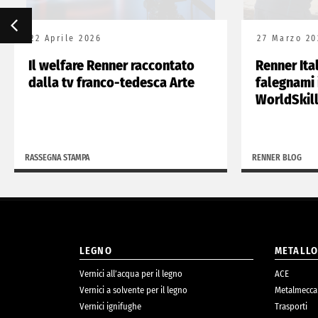
22 Aprile 2026
27 Marzo 20
Il welfare Renner raccontato
Renner Ita
dalla tv franco-tedesca Arte
falegnami 
WorldSkil
RASSEGNA STAMPA
RENNER BLOG
LEGNO
METALL
Vernici all’acqua per il legno
ACE
Vernici a solvente per il legno
Metalmecca
Vernici ignifughe
Trasporti