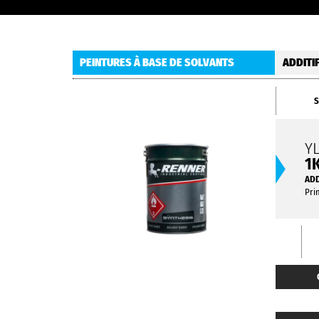
PEINTURES À BASE DE SOLVANTS
ADDITI
S
Y
1
ADD
Pri