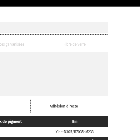
ces galvanisées
Fibre de verre
Adhésion directe
x de pigment
Bin
YL---D305/R7035-M233