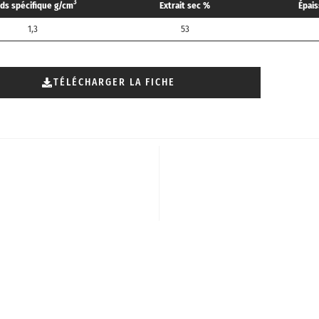
3
ids spécifique g/cm
Extrait sec %
Épai
1,3
53
TÉLÉCHARGER LA FICHE