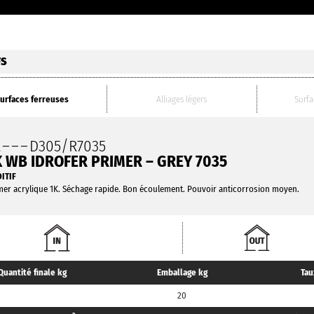
FS
urfaces ferreuses
Alliages légers
Surfa
L
– – –
D305/R7035
K WB IDROFER PRIMER – GREY 7035
ITIF
mer acrylique 1K. Séchage rapide. Bon écoulement. Pouvoir anticorrosion moyen.
Quantité finale kg
Emballage kg
Tau
20