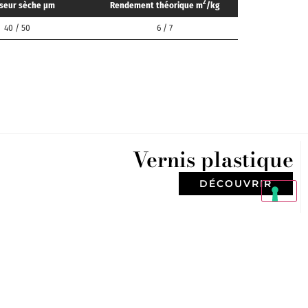
2
sseur sèche μm
Rendement théorique m
/kg
40 / 50
6 / 7
Vernis plastique
DÉCOUVRIR