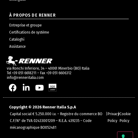
À PROPOS DE RENNER
Entreprise et groupe
Certifications de système
Cataloghi
Assistance
via Ronchi Inferiore, 34 – 40061 Minerbio (BO) Italia
Tel +39 051 6618211 – Fax +39 051 6606312
info@renneritalia.com
Copyright © 2026 Renner Italia S.p.A
Capital social € 5.250.000 i.v. – Registre du commerce BO
|
Privacy
|
Cookie
C.F/N° de TVA 02433001209 – R.E.A. 439235 – Code
Policy
Policy
mécanographique BO052481