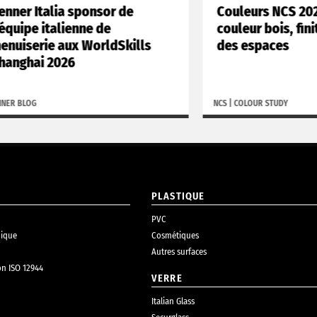
lia sponsor de
Couleurs NCS 2027 : tend
talienne de
couleur bois, finitions et 
 aux WorldSkills
des espaces
2026
NCS
|
COLOUR STUDY
PLASTIQUE
PVC
ique
Cosmétiques
Autres surfaces
on ISO 12944
VERRE
Italian Glass