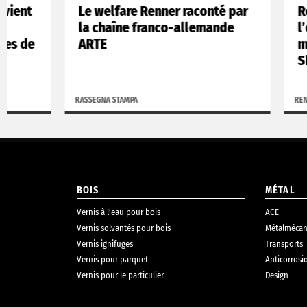
Le welfare Renner raconté par
Renner Ita
la chaîne franco-allemande
l’équipe i
ARTE
menuiserie
Shanghai 
RASSEGNA STAMPA
RENNER BLOG
BOIS
MÉTAL
Vernis à l’eau pour bois
ACE
Vernis solvantés pour bois
Métalmécan
Vernis ignifuges
Transports
Vernis pour parquet
Anticorrosi
Vernis pour le particulier
Design