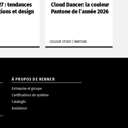
ances
Cloud Dancer: la couleur
Bo
design
Pantone de l’année 2026
po
COLOUR STUDY
|
PANTONE
BORGH
À PROPOS DE RENNER
Entreprise et groupe
Certifications de système
Cataloghi
Assistance