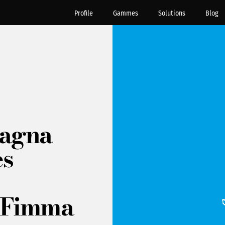
Profile
Gammes
Solutions
Blog
pagna
es
à Fimma