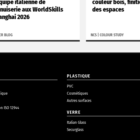
talienne de
couleur bois, finitions et 
 aux WorldSkills
des espaces
2026
NCS
|
COLOUR STUDY
PLASTIQUE
PVC
ique
Cosmétiques
Autres surfaces
on ISO 12944
VERRE
Italian Glass
Securglass