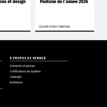
design
Pantone de l’année 2026
po
COLOUR STUDY
|
PANTONE
BORGH
À PROPOS DE RENNER
Entreprise et groupe
Certifications de système
Cataloghi
Assistance