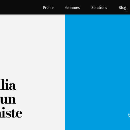
Profile
Gammes
Solutions
Blog
lia
 un
iste