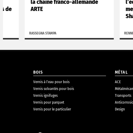
la chaîne franco-allemande
l’équipe i
ARTE
menuiserie
Shanghai 
RASSEGNA STAMPA
RENNER BLOG
BOIS
MÉTAL
Vernis à l’eau pour bois
ACE
Vernis solvantés pour bois
Métalmécan
Vernis ignifuges
Transports
Vernis pour parquet
Anticorrosi
Vernis pour le particulier
Design