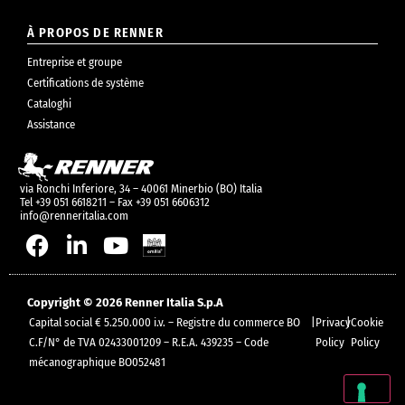
À PROPOS DE RENNER
Entreprise et groupe
Certifications de système
Cataloghi
Assistance
via Ronchi Inferiore, 34 – 40061 Minerbio (BO) Italia
Tel +39 051 6618211 – Fax +39 051 6606312
info@renneritalia.com
Copyright © 2026 Renner Italia S.p.A
Capital social € 5.250.000 i.v. – Registre du commerce BO
|
Privacy
|
Cookie
C.F/N° de TVA 02433001209 – R.E.A. 439235 – Code
Policy
Policy
mécanographique BO052481