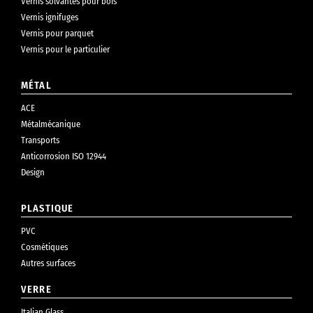
Vernis solvantés pour bois
Vernis ignifuges
Vernis pour parquet
Vernis pour le particulier
MÉTAL
ACE
Métalmécanique
Transports
Anticorrosion ISO 12944
Design
PLASTIQUE
PVC
Cosmétiques
Autres surfaces
VERRE
Italian Glass