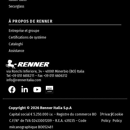
Securglass
À PROPOS DE RENNER
Entreprise et groupe
Certifications de système
Cataloghi
Assistance
via Ronchi Inferiore, 34 – 40061 Minerbio (BO) Italia
Tel +39 051 6618211 – Fax +39 051 6606312
info@renneritalia.com
Copyright © 2026 Renner Italia S.p.A
Capital social € 5.250.000 i.v. – Registre du commerce BO
|
Privacy
|
Cookie
C.F/N° de TVA 02433001209 – R.E.A. 439235 – Code
Policy
Policy
mécanographique BO052481