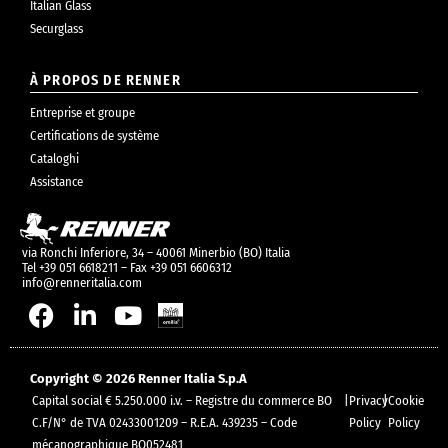
Italian Glass
Securglass
À PROPOS DE RENNER
Entreprise et groupe
Certifications de système
Cataloghi
Assistance
via Ronchi Inferiore, 34 – 40061 Minerbio (BO) Italia
Tel +39 051 6618211 – Fax +39 051 6606312
info@renneritalia.com
Copyright © 2026 Renner Italia S.p.A
Capital social € 5.250.000 i.v. – Registre du commerce BO
|
Privacy
|
Cookie
C.F/N° de TVA 02433001209 – R.E.A. 439235 – Code
Policy
Policy
mécanographique BO052481