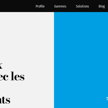
Profile
Gammes
Solutions
Blog
x
c les
ts