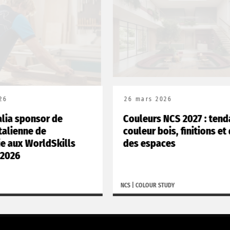
6
26 mars 2026
lia sponsor de
Couleurs NCS 2027 : tend
talienne de
couleur bois, finitions et 
 aux WorldSkills
des espaces
2026
NCS
|
COLOUR STUDY