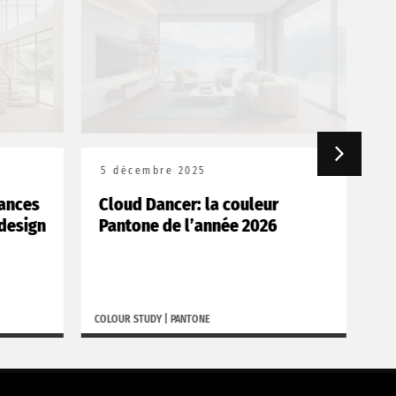
5 décembre 2025
18
ances
Cloud Dancer: la couleur
Bo
design
Pantone de l’année 2026
po
COLOUR STUDY
|
PANTONE
BORGH