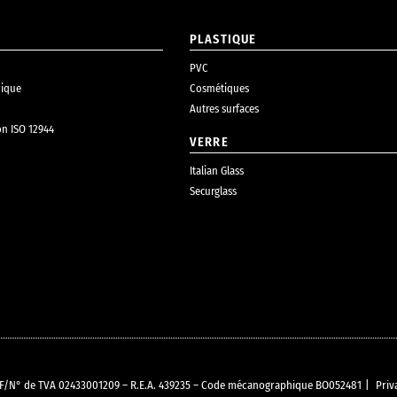
PLASTIQUE
PVC
ique
Cosmétiques
Autres surfaces
on ISO 12944
VERRE
Italian Glass
Securglass
O C.F/N° de TVA 02433001209 – R.E.A. 439235 – Code mécanographique BO052481
|
Priv