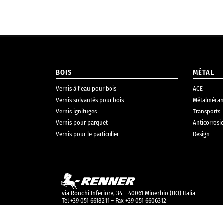
BOIS
MÉTAL
Vernis à l’eau pour bois
ACE
Vernis solvantés pour bois
Métalmécan
Vernis ignifuges
Transports
Vernis pour parquet
Anticorrosi
Vernis pour le particulier
Design
via Ronchi Inferiore, 34 – 40061 Minerbio (BO) Italia
Tel +39 051 6618211 – Fax +39 051 6606312
info@renneritalia.com