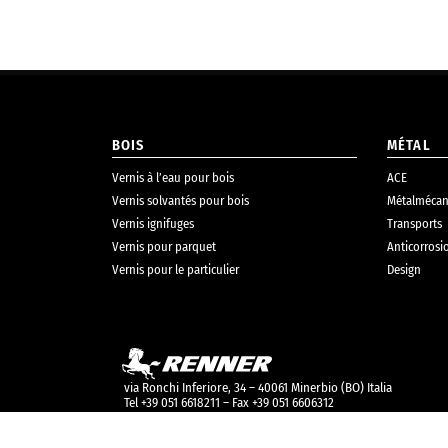
BOIS
MÉTAL
Vernis à l’eau pour bois
ACE
Vernis solvantés pour bois
Métalmécan
Vernis ignifuges
Transports
Vernis pour parquet
Anticorrosi
Vernis pour le particulier
Design
via Ronchi Inferiore, 34 – 40061 Minerbio (BO) Italia
Tel +39 051 6618211 – Fax +39 051 6606312
info@renneritalia.com