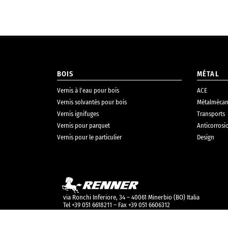
BOIS
MÉTAL
Vernis à l’eau pour bois
ACE
Vernis solvantés pour bois
Métalmécan
Vernis ignifuges
Transports
Vernis pour parquet
Anticorrosi
Vernis pour le particulier
Design
via Ronchi Inferiore, 34 – 40061 Minerbio (BO) Italia
Tel +39 051 6618211 – Fax +39 051 6606312
info@renneritalia.com