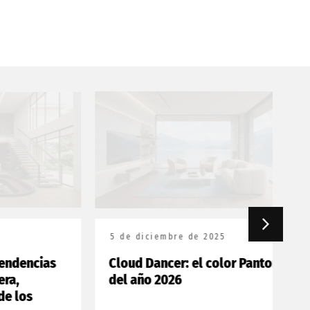
5 de diciembre de 2025
18
cias
Cloud Dancer: el color Pantone
Bo
del año 2026
20