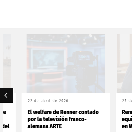
22 de abril de 2026
27 de marzo
El welfare de Renner contado
Renner Ita
por la televisión franco-
equipo ita
alemana ARTE
en WorldSk