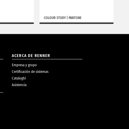
COLOUR STUDY
|
PANTONE
BORGH
ACERCA DE RENNER
Empresa y grupo
Certificación de sistemas
Cataloghi
Asistencia