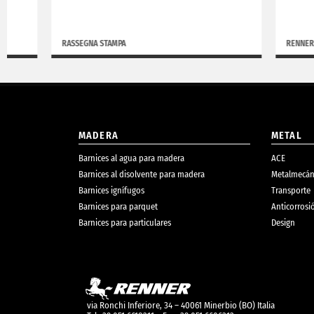
RASSEGNA STAMPA
RENNER BLOG
MADERA
METAL
Barnices al agua para madera
ACE
Barnices al disolvente para madera
Metalmecán
Barnices ignífugos
Transporte
Barnices para parquet
Anticorrosi
Barnices para particulares
Design
via Ronchi Inferiore, 34 – 40061 Minerbio (BO) Italia