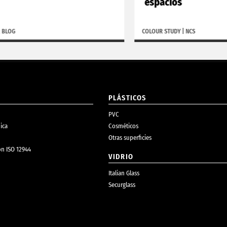
espacios
COLOUR STUDY
|
NCS
PLÁSTICOS
PVC
ica
Cosméticos
Otras superficies
ón ISO 12944
VIDRIO
Italian Glass
Securglass