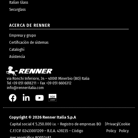
Italian Glass
Securglass
ACERCA DE RENNER
Empresa y grupo
Certificación de sistemas
Cataloghi
Asistencia
via Ronchi Inferiore, 34 – 40061 Minerbio (BO) Italia
Tel +39 051 6618211 – Fax +39 051 6606312
info@renneritalia.com
Copyright © 2026 Renner Italia S.p.A
Capital social € 5.250.000 i.v. – Registro de empresas BO
|
Privacy
|
Cookie
C.F/CIF 02433001209 – R.E.A. 439235 – Código
Policy
Policy
mecanográfico BO052481