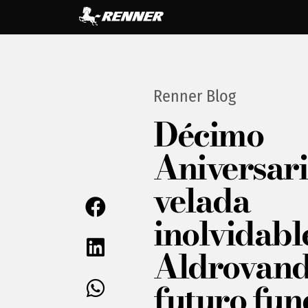
Renner Blog
Décimo
Aniversari
velada
inolvidabl
Aldrovand
futuro fu