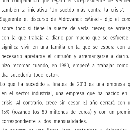
una comparación que regaló el vicepresidente de Renner I
también la iniciativa “Un sueldo más contra la crisis”.
Sugerente el discurso de Aldrovandi: «Mirad – dijo el co
sobre todo si tiene la suerte de verla crecer, se arries
con la que trabaja a diario por mucho que se esfuerce
significa vivir en una familia en la que se espera con 
necesario apretarse el cinturón y arremangarse a diar
hizo recordar cuando, en 1980, empecé a trabajar como
día sucedería todo esto».
Lo que ha sucedido a finales de 2013 es una empresa q
en el sector industrial, una empresa que ha nacido en 
crisis. Al contrario, crece sin cesar. El año cerrará con
15% (rozando los 80 millones de euros) y con un premi
correspondiente a dos mensualidades.