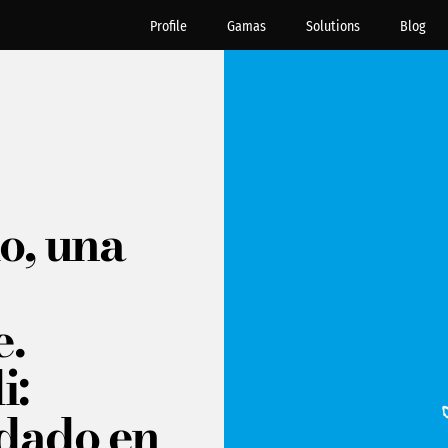
Profile
Gamas
Solutions
Blog
o, una
e.
i:
ndado en