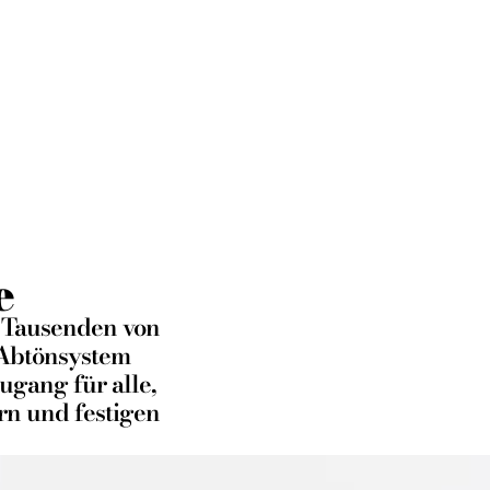
änkungen
e
t Tausenden von
 Abtönsystem
ugang für alle,
rn und festigen