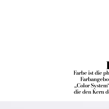
Abtönen
Farbe ist die 
Farbangebot
„Color System“
die den Kern d