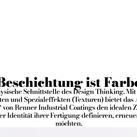
 ohne Einschr
COLOR SYSTEM
Beschichtung ist Farb
physische Schnittstelle des Design Thinking. Mi
en und Spezialeffekten (Texturen) bietet das
 von Renner Industrial Coatings den idealen Z
er Identität ihrer Fertigung definieren, erneue
möchten.