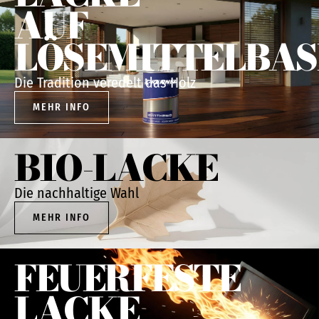
AUF
LÖSEMITTELBAS
Die Tradition veredelt das Holz
MEHR INFO
BIO-LACKE
Die nachhaltige Wahl
MEHR INFO
FEUERFESTE
LACKE