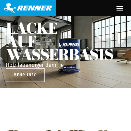
LACKE
AUF
WASSERBASIS
Holz lebendiger denn je
MEHR INFO