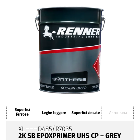
Superfici
Leghe leggere
Superfici zincate
Vetroresina
ferrose
XL
– – –
D485/R7035
2K SB EPOXPRIMER UHS CP – GREY