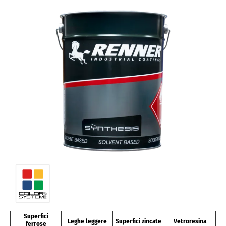
Superfici
Leghe leggere
Superfici zincate
Vetroresina
ferrose